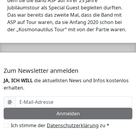
dem sie die Band ASP auf ihrer 25 Jahre
Jubiläumstour als Special Guest begleiten durften.
Das war bereits das zweite Mal, dass die Band mit
ASP auf Tour waren, da sie Anfang 2020 schon bei
der „Kosmonautilus Tour“ mit von der Partie waren.
Zum Newsletter anmelden
JA, ICH WILL
die aktuellsten News und Infos kostenlos
erhalten.
E-Mail-Adresse *
@
Anmelden
Ich stimme der
Datenschutzerklärung
zu *