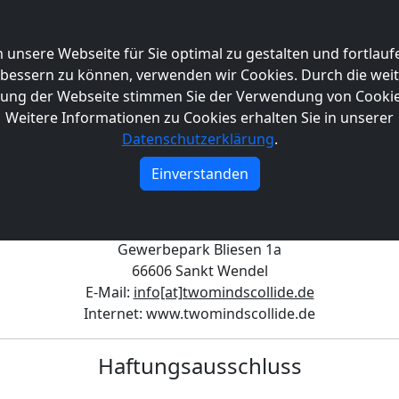
ws
Band
Live
Musik
Merch
Kontakt
Newsletter
 unsere Webseite für Sie optimal zu gestalten und fortlauf
bessern zu können, verwenden wir Cookies. Durch die wei
ung der Webseite stimmen Sie der Verwendung von Cookie
IMPRESSUM
Weitere Informationen zu Cookies erhalten Sie in unserer
Datenschutzerklärung
.
Betreiber dieser Internetpräsenz
Einverstanden
Tobias Engel
Herz und Verstand Merchandising GmbH
Gewerbepark Bliesen 1a
66606 Sankt Wendel
E-Mail:
info[at]twomindscollide.de
Internet: www.twomindscollide.de
Haftungsausschluss