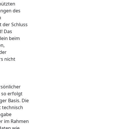
hützten
ungen des
n
t der Schluss
d! Das
llein beim
en,
der
s nicht
rsönlicher
 so erfolgt
ger Basis. Die
 technisch
ngabe
der im Rahmen
daten wie