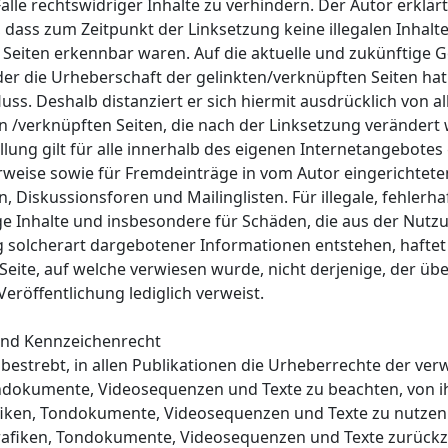
lle rechtswidriger Inhalte zu verhindern. Der Autor erklärt
 dass zum Zeitpunkt der Linksetzung keine illegalen Inhalt
 Seiten erkennbar waren. Auf die aktuelle und zukünftige G
oder die Urheberschaft der gelinkten/verknüpften Seiten hat
fluss. Deshalb distanziert er sich hiermit ausdrücklich von a
en /verknüpften Seiten, die nach der Linksetzung verändert
llung gilt für alle innerhalb des eigenen Internetangebotes
rweise sowie für Fremdeinträge in vom Autor eingerichtete
 Diskussionsforen und Mailinglisten. Für illegale, fehlerha
ge Inhalte und insbesondere für Schäden, die aus der Nutz
 solcherart dargebotener Informationen entstehen, haftet 
Seite, auf welche verwiesen wurde, nicht derjenige, der übe
 Veröffentlichung lediglich verweist.
und Kennzeichenrecht
 bestrebt, in allen Publikationen die Urheberrechte der ve
ndokumente, Videosequenzen und Texte zu beachten, von i
afiken, Tondokumente, Videosequenzen und Texte zu nutzen
Grafiken, Tondokumente, Videosequenzen und Texte zurückzu