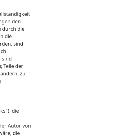
llständigkeit
gegen den
e durch die
h die
rden, sind
ich
 sind
, Teile der
ändern, zu
g
s"), die
 der Autor von
wäre, die