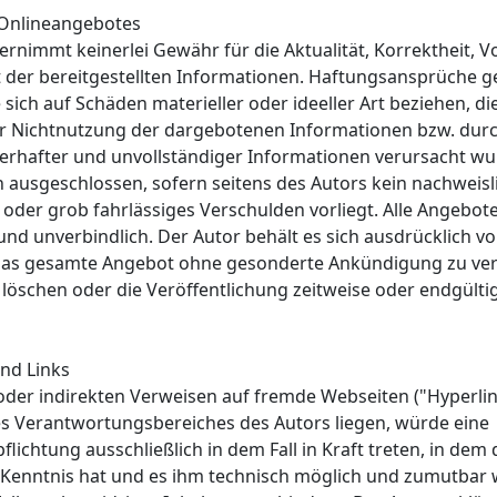
s Onlineangebotes
rnimmt keinerlei Gewähr für die Aktualität, Korrektheit, Vo
t der bereitgestellten Informationen. Haftungsansprüche 
 sich auf Schäden materieller oder ideeller Art beziehen, di
 Nichtnutzung der dargebotenen Informationen bzw. durc
erhafter und unvollständiger Informationen verursacht wu
h ausgeschlossen, sofern seitens des Autors kein nachweisl
 oder grob fahrlässiges Verschulden vorliegt. Alle Angebote
und unverbindlich. Der Autor behält es sich ausdrücklich vor
das gesamte Angebot ohne gesonderte Ankündigung zu ver
 löschen oder die Veröffentlichung zeitweise oder endgülti
und Links
 oder indirekten Verweisen auf fremde Webseiten ("Hyperlink
s Verantwortungsbereiches des Autors liegen, würde eine
lichtung ausschließlich in dem Fall in Kraft treten, in dem
 Kenntnis hat und es ihm technisch möglich und zumutbar 