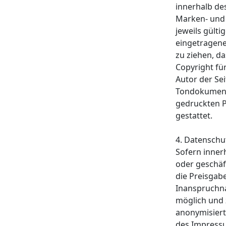
innerhalb de
Marken- und
jeweils gült
eingetragene
zu ziehen, d
Copyright für
Autor der Se
Tondokumente
gedruckten P
gestattet.
4. Datenschu
Sofern inner
oder geschäf
die Preisgabe
Inanspruchna
möglich und 
anonymisiert
des Impressu