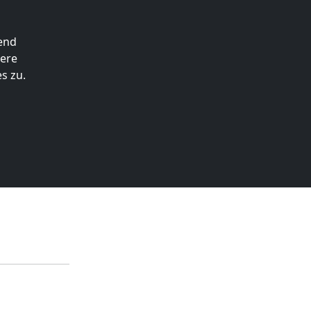
end
tere
s zu.