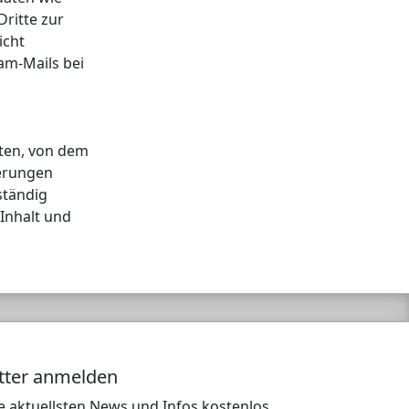
ritte zur
icht
am-Mails bei
hten, von dem
ierungen
ständig
 Inhalt und
tter anmelden
e aktuellsten News und Infos kostenlos