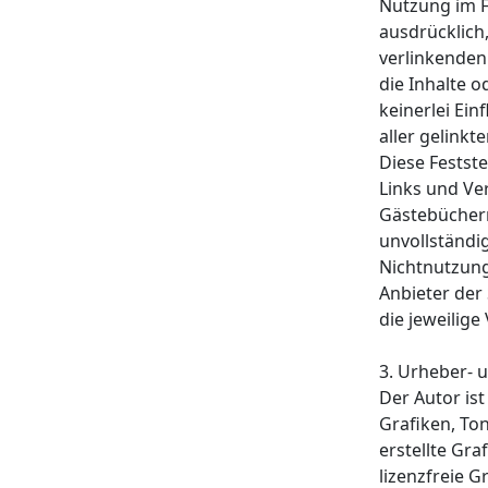
Nutzung im Fa
ausdrücklich,
verlinkenden
die Inhalte 
keinerlei Ein
aller gelinkt
Diese Festste
Links und Ve
Gästebüchern,
unvollständi
Nichtnutzung
Anbieter der 
die jeweilige
3. Urheber- 
Der Autor ist
Grafiken, To
erstellte Gr
lizenzfreie 