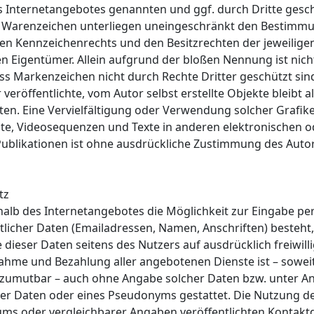
s Internetangebotes genannten und ggf. durch Dritte gesc
 Warenzeichen unterliegen uneingeschränkt den Bestimm
igen Kennzeichenrechts und den Besitzrechten der jeweilige
n Eigentümer. Allein aufgrund der bloßen Nennung ist nich
ass Markenzeichen nicht durch Rechte Dritter geschützt sin
 veröffentlichte, vom Autor selbst erstellte Objekte bleibt a
iten. Eine Vervielfältigung oder Verwendung solcher Grafik
, Videosequenzen und Texte in anderen elektronischen o
ublikationen ist ohne ausdrückliche Zustimmung des Autor
tz
halb des Internetangebotes die Möglichkeit zur Eingabe pe
tlicher Daten (Emailadressen, Namen, Anschriften) besteht,
 dieser Daten seitens des Nutzers auf ausdrücklich freiwilli
hme und Bezahlung aller angebotenen Dienste ist – soweit
zumutbar – auch ohne Angabe solcher Daten bzw. unter A
er Daten oder eines Pseudonyms gestattet. Die Nutzung 
ms oder vergleichbarer Angaben veröffentlichten Kontakt