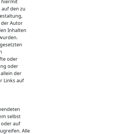
 hiermit
e auf den zu
estaltung,
 der Autor
llen Inhalten
 wurden.
 gesetzten
n
fte oder
ung oder
allein der
r Links auf
rwendeten
hm selbst
 oder auf
greifen. Alle